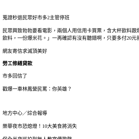
蒐證秒退民眾好市多2主管停班
民眾興致勃勃要看電影，兩個人用信用卡買票，含大杯飲料跟爆
飲料，一份爆米花。」一再確認有沒有聽錯啊，只要多付20元就
網友寄信求滅頂美好
勞工修繕貸款
市多回信了
戳爆一車林鳳營民罵：你英雄？
地方中心／綜合報導
樂華夜市恐熄燈！10大美食將消失