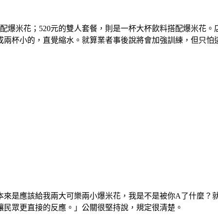
配爆米花；520元的雙人套餐，則是一杯大杯飲料搭配爆米花。店
成兩杯小的，直覺縮水。就算業者事後說將會加強訓練，但只怕
本來是應該給我兩大可樂兩小爆米花，我是不是被你A了什麼？就
讓民眾更直接的反應。」公關很堅持說，規定很清楚。