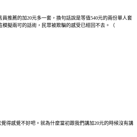
員推薦的加20元多一套，換句話說是等值540元的兩份單人套
這模擬兩可的話術，民眾被欺騙的感受已經回不去。（
覺得感覺不好吧。就為什麼當初跟我們講加20元的時候沒有講