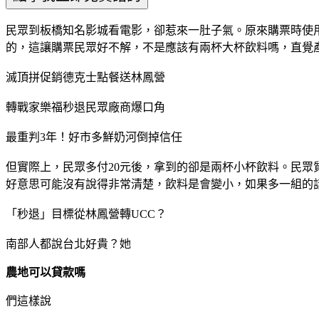
民眾到板橋知名影城看電影，卻惹來一肚子氣。原來購票時使用
的，這讓購票民眾好不解，不是應該有兩杯大杯飲料嗎，直覺
滅頂拼促銷德克士點餐送林鳳營
轉戰家樂福秒退民眾廠商爆口角
最重判3年！好市多鮮奶河倒掉信任
但實際上，民眾多付20元後，拿到的卻是兩杯小杯飲料。民
好意思可能沒有說得非常清楚，飲料是會變小，如果多一組的
「秒退」目標從林鳳營轉UCC？
南部人都說台北好貴？她
農地可以貸款嗎
們這樣說