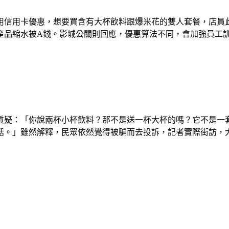
信用卡優惠，想要買含有大杯飲料跟爆米花的雙人套餐，店員此
產品縮水被A錢。影城公關則回應，優惠算法不同，會加強員工
眾質疑：「你說兩杯小杯飲料？那不是送一杯大杯的嗎？它不是一
話。」雖然解釋，民眾依然覺得被騙而去投訴，記者實際街訪，