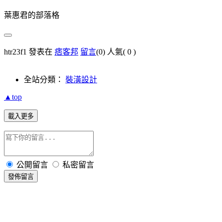
葉惠君的部落格
htr23f1 發表在
痞客邦
留言
(0)
人氣(
0
)
全站分類：
裝潢設計
▲top
載入更多
公開留言
私密留言
發佈留言