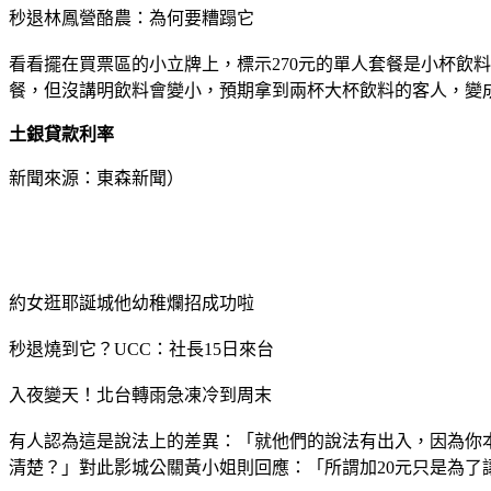
秒退林鳳營酪農：為何要糟蹋它
看看擺在買票區的小立牌上，標示270元的單人套餐是小杯飲料
餐，但沒講明飲料會變小，預期拿到兩杯大杯飲料的客人，變
土銀貸款利率
新聞來源：東森新聞）
約女逛耶誕城他幼稚爛招成功啦
秒退燒到它？UCC：社長15日來台
入夜變天！北台轉雨急凍冷到周末
有人認為這是說法上的差異：「就他們的說法有出入，因為你
清楚？」對此影城公關黃小姐則回應：「所謂加20元只是為了