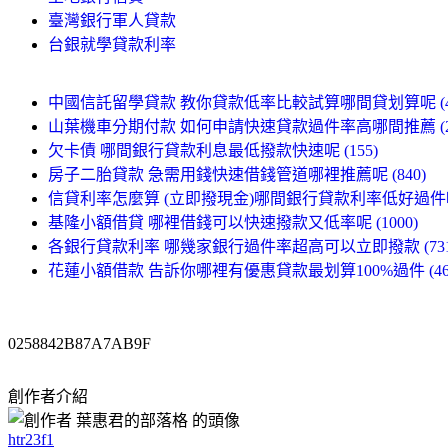
臺灣銀行軍人貸款
台銀就學貸款利率
中國信託留學貸款 教你貸款低率比較試算哪間貸划算呢 (49
山葉機車分期付款 如何申請快速貸款過件率高哪間推薦 (23
欠卡債 哪間銀行貸款利息最低撥款快速呢 (155)
房子二胎貸款 急需用錢快速借錢管道哪裡推薦呢 (840)
信貸利率怎麼算 (立即撥現金)哪間銀行貸款利率低好過件呢 (
基隆小額借貸 哪裡借錢可以快速撥款又低率呢 (1000)
各銀行貸款利率 哪幾家銀行過件率超高可以立即撥款 (731
花蓮小額借款 告訴你哪裡有優惠貸款最划算100%過件 (46
0258842B87A7AB9F
創作者介紹
htr23f1