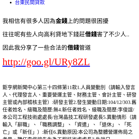
台東民間貸款
我相信有很多人因為
金錢
上的問題很困擾
往往呢有些人向高利貸地下錢莊
借錢
害了不少人..
因此我分享了一些合法的
借錢
管道
http://goo.gl/URy8ZL
鉅亨網新聞中心第三十四條第11款1.人員變動別（請輸入發言
人、代理發言人、重要營運主管、財務主管、會計主管、研發
主管或內部稽核主管）:研發主管2.發生變動日期:104/12/303.舊
任者姓名、級職及簡歷:無4.新任者姓名、級職及簡歷:李俊誼/
本公司工程技術處處長/台灣晶技工程研發處長5.異動情形（請
輸入「辭職」、「職務調整」、「資遣」、「退休」、「死
亡」或「新任」）:新任6.異動原因:本公司為整體營運佈局之