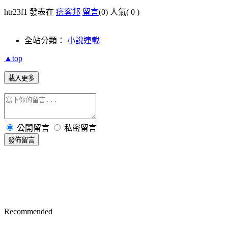
htr23f1 發表在
痞客邦
留言
(0)
人氣(
0
)
全站分類：
小說連載
▲top
載入更多
公開留言
私密留言
發佈留言
Recommended