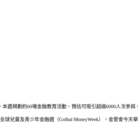
規劃約60場金融教育活動，預估可吸引超過6000人次參與。10
球兒童及青少年金融週（Golbal MoneyWeek），金管