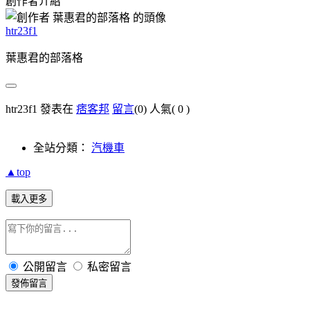
創作者介紹
htr23f1
葉惠君的部落格
htr23f1 發表在
痞客邦
留言
(0)
人氣(
0
)
全站分類：
汽機車
▲top
載入更多
公開留言
私密留言
發佈留言