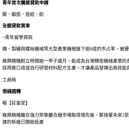
青年首次購屋貸款申請
壓、鍛造、造紙、紡
全額貸款買車
>
青年留學貸款
織、製罐與螺絲機械等大型產業機械搶下逾8成的市占率，被
雍興精機創立時間逾一甲子歲月，能成為台灣精密機械產業的
採用進口貨或自行研發材料配方生產，才讓產品發揮出高效能
工商時
借錢週轉
報【莊富安】
雍興精機繼在強力煞車離合器市場取得領先後，緊接著未來3
建的新廠已開始投產