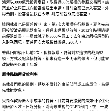
鴻海以3888億元投資夏普，取得近66％股權的參股交易案。該
案並於上周正式向投審會送出申請，目前全案已進入審查，外
界預期，投審會最快在今年5月底前就能完成審查。
這回裁員也是夏普近4年來，第3次大規模進行裁員。夏普先前
因投資液晶顯示器事業，遲遲未達預期效益，2012年時通過提
前優退計畫，一舉裁減了約3000名員工；去年由於虧損嚴重陷
入財務困境，夏普再次大規模裁撤達3,200人。
雖此回規模不比前2次，但據報導，夏普對於這次的裁員規
模、方式及配套措施等，都未有進一步明確的做法，但可能會
改變過去以員工年齡
原住民購屋貸款利率
為裁員門檻的慣例，轉以不賺錢的事業部門或工廠單位，為優
先裁撤對象。
只是亟欲降低人事成本的夏普，目前首要擔憂的是如何保住公
司研發人才。日媒分析，鴻海最重視的OLED部門，在上一波