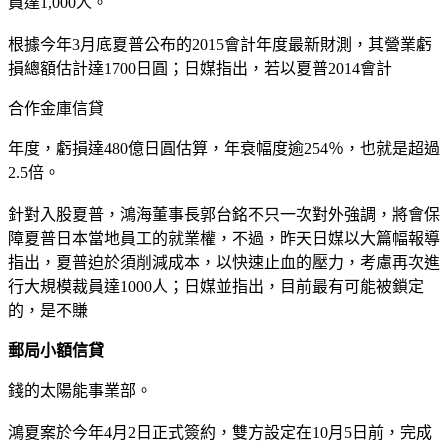
員達1,000人。
根據今年3月底夏普公布的2015會計年度最新財測，其營業虧
損總額估計達1700日圓；日媒指出，若以夏普2014會計
合作金庫信貸
年度，虧損達480億日圓估算，年衰幅度逾254％，也就是超過
2.5倍。
針對入股夏普，鴻海董事長郭台銘不只一次對外強調，將會保
障夏普日本當地員工的就業權，不過，昨天日媒以大篇幅報導
指出，夏普迫於須削減成本，以快速止血的壓力，考慮再次進
行大規模裁員達1000人；日媒並指出，目前最有可能被鎖定
的，是不賺
郵局小額信貸
錢的太陽能事業部。
鴻夏案於今年4月2日正式簽約，雙方設定在10月5日前，完成