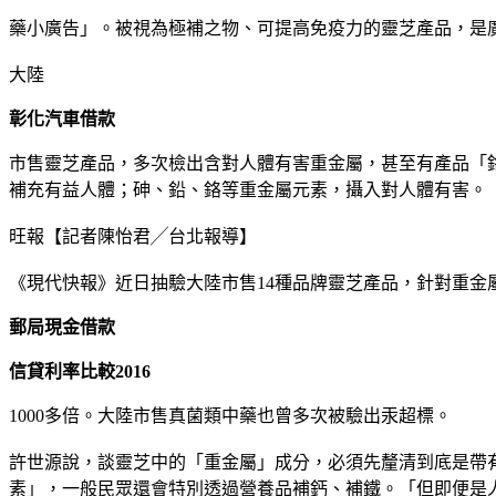
藥小廣告」。被視為極補之物、可提高免疫力的靈芝產品，是
大陸
彰化汽車借款
市售靈芝產品，多次檢出含對人體有害重金屬，甚至有產品「鉻
補充有益人體；砷、鉛、鉻等重金屬元素，攝入對人體有害。
旺報【記者陳怡君╱台北報導】
《現代快報》近日抽驗大陸市售14種品牌靈芝產品，針對重
郵局現金借款
信貸利率比較2016
1000多倍。大陸市售真菌類中藥也曾多次被驗出汞超標。
許世源說，談靈芝中的「重金屬」成分，必須先釐清到底是帶
素」，一般民眾還會特別透過營養品補鈣、補鐵。「但即便是