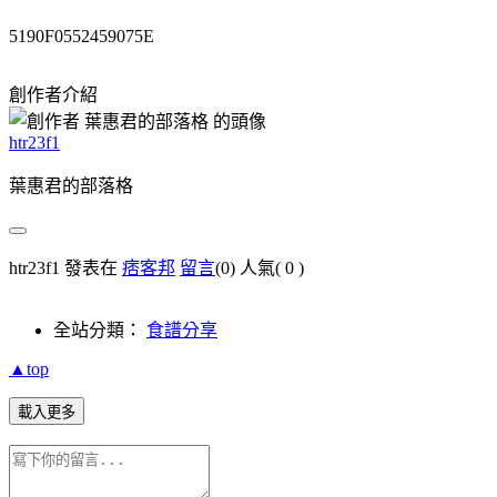
5190F0552459075E
創作者介紹
htr23f1
葉惠君的部落格
htr23f1 發表在
痞客邦
留言
(0)
人氣(
0
)
全站分類：
食譜分享
▲top
載入更多