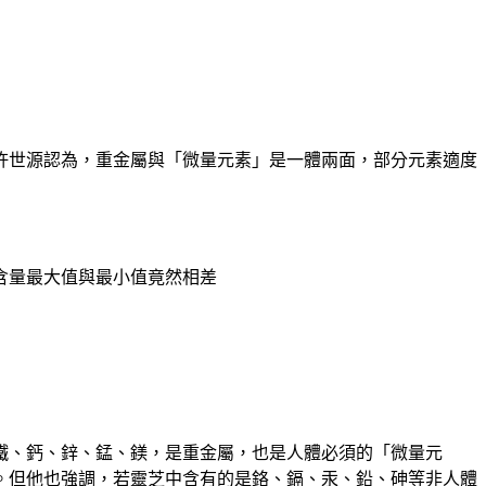
師許世源認為，重金屬與「微量元素」是一體兩面，部分元素適度
含量最大值與最小值竟然相差
鐵、鈣、鋅、錳、鎂，是重金屬，也是人體必須的「微量元
。但他也強調，若靈芝中含有的是鉻、鎘、汞、鉛、砷等非人體