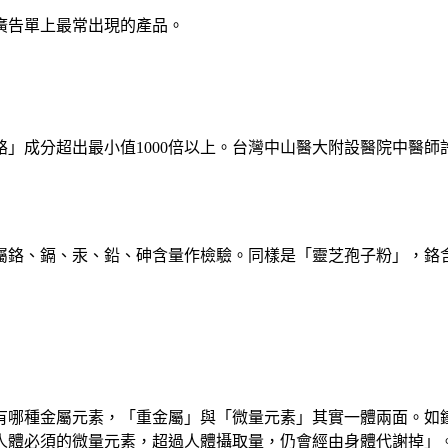
廣告單上最常出現的產品。
」成分超出最小值1000倍以上。台灣中山醫大附設醫院中醫
金屬鉻、鎘、汞、鉛、砷含量作檢驗。同樣是「靈芝孢子粉」，鉻
有哪種金屬元素，「重金屬」與「微量元素」其實一體兩面。如
人體必須的微量元素，超過人體攝取量，仍會經由身體代謝掉」