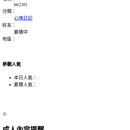
htr23f1
分類：
心情日記
好友：
累積中
地區：
參觀人氣
本日人氣：
累積人氣：
⚠️
成人內容提醒