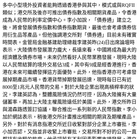
多中小型境外投資者能夠透過香港參與其中，模式或與RQFII
類似；港交所及後亦可推出債券指數及相關期貨產品，令香港
成為人民幣的利率定價中心。李小加說，「債券通」建立之
後，將會發展債券指數和債券指數期貨，最後也會考慮債券信
用衍生品等產品。但他強調港交所對「債券通」目前未有確實
時間表。金管局金融基建助理總裁李建英昨(24)日出席論壇時
表示，大陸債市發展潛力龐大，長遠來看，中國將成為最大的
經濟體及債券市場。未來仍然看好人民幣業務發展，現時大陸
以人民幣結算的境外交易佔3成，其中有9成是經香港進行，香
港在未來可繼續發揮這方面優勢。此外，他指香港亦可考慮發
展掉期產品市場。香港貨幣掉期發展迅速，現時每日已有近
8000至1兆元人民幣的交易。對於大陸企業出現高槓桿率的狀
況，李建英認為，整體風險情況仍然可控，因為大陸擁有大量
儲蓄率，再加上大陸主權風險遠低於美國。此外，港交所昨日
與湯森路透簽訂協議，聯合推出一系列新的人民幣指數。李小
加於網誌表示，稍後港交所計畫推出相關的期貨及期權產品。
另外，對於有消息指港交所近日收緊對部分企業上市審批，李
小加否認，又指並非收緊上市審批，交易所對不好的公司一直