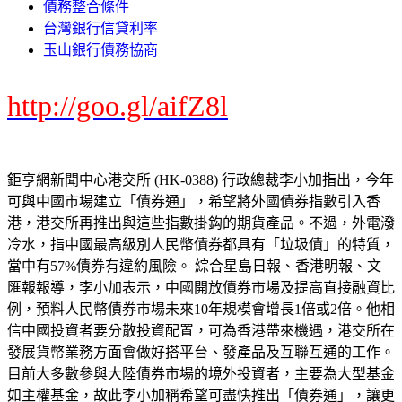
債務整合條件
台灣銀行信貸利率
玉山銀行債務協商
http://goo.gl/aifZ8l
鉅亨網新聞中心港交所 (HK-0388) 行政總裁李小加指出，今年
可與中國市場建立「債券通」，希望將外國債券指數引入香
港，港交所再推出與這些指數掛鈎的期貨產品。不過，外電潑
冷水，指中國最高級別人民幣債券都具有「垃圾債」的特質，
當中有57%債券有違約風險。 綜合星島日報、香港明報、文
匯報報導，李小加表示，中國開放債券市場及提高直接融資比
例，預料人民幣債券市場未來10年規模會增長1倍或2倍。他相
信中國投資者要分散投資配置，可為香港帶來機遇，港交所在
發展貨幣業務方面會做好搭平台、發產品及互聯互通的工作。
目前大多數參與大陸債券市場的境外投資者，主要為大型基金
如主權基金，故此李小加稱希望可盡快推出「債券通」，讓更