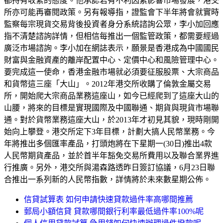
都持有收緊的態度。他承認若有不利因素影響市場發展，港交
所亦可能再審閱政策。另有報導指，證監會下半年將會就實時
監察每宗現貨交易背後投資者身分系統諮詢公眾，李小加回應
指不清楚諮詢詳情，但相信每推出一個監管政策，都需要經過
廣泛市場諮詢。李小加在網誌表示，願景是香港成為中國國民
財富與金融資產的離岸配置中心、定價中心和風險管理中心。
要完成這一使命，香港金融市場就必須要征服股票、大宗商品
和貨幣這三座「大山」。2012年港交所收購了倫敦金屬交易
所，開始爬大宗商品業務這座山，如今已經爬到了這座大山的
山腰，將來的目標是實現國際及中國聯通、期貨與現貨市場聯
通。對於貨幣業務這座大山，於2013年才初見其貌，現時剛開
始向上攀登。港交所定下3年目標，計劃大搞人民幣業務。今
年將推出多個匯率產品，打頭炮將在下星期一(30日)推出4款
人民幣期貨產品，並於首半年豁免交易所費用以及聯合業界進
行推廣。另外，港交所與湯森路透昨日簽訂協議，6月23日聯
合推出一系列新的人民幣指數，詳情將於未來數星期公佈。
信貸試算表 如何申請快速貸款過件率高哪間推薦
郵局小額信貸 貸款哪間銀行利率最低過件率100%呢